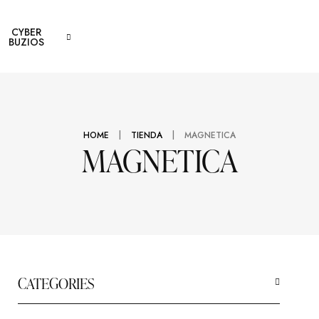
Trifold
CYBER
Billeteras
eros
BUZIOS
Bifold
Correas
Monederos
Morrales
Neceseres
 Premium
Chequeras
Correas
|
|
HOME
TIENDA
MAGNETICA
Básicos
MAGNETICA
CATEGORIES