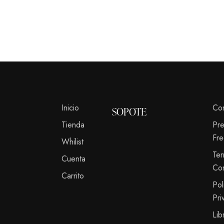
Inicio
Co
SOPOTE
Tienda
Pr
Fre
Whilist
Te
Cuenta
Co
Carrito
Pol
Pri
Lib