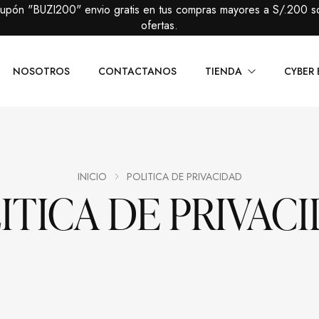
cupón "BUZI200" envio gratis en tus compras mayores a S/.200 s
ofertas.
NOSOTROS
CONTACTANOS
TIENDA
CYBER 
Caballeros
Packs Prem
Damas
Packs Básic
INICIO
POLITICA DE PRIVACIDAD
ITICA DE PRIVAC