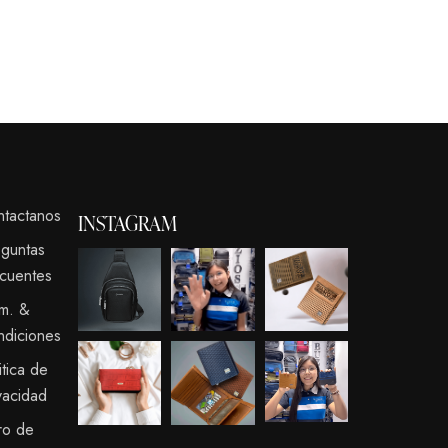
ntactanos
INSTAGRAM
eguntas
cuentes
rm. &
ndiciones
itica de
vacidad
ro de