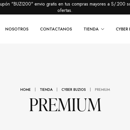
cupón "BUZI200" envio gratis en tus compras mayores a S/.200 s
ofertas.
NOSOTROS
CONTACTANOS
TIENDA
CYBER 
Caballeros
Packs Prem
Damas
Packs Básic
|
|
|
HOME
TIENDA
CYBER BUZIOS
PREMIUM
PREMIUM