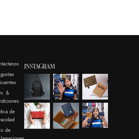
ntactanos
INSTAGRAM
eguntas
cuentes
rm. &
ndiciones
itica de
vacidad
ro de
clamaciones