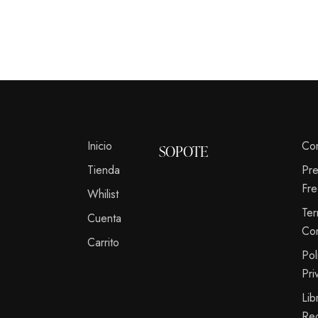
Inicio
Co
SOPOTE
Tienda
Pr
Fre
Whilist
Te
Cuenta
Co
Carrito
Pol
Pri
Lib
Re