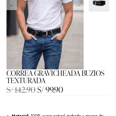
CORREA GRAVICHEADA BUZIOS
TEXTURADA
S/
142.90
S/
99.90
Material:
100% cuero natural grabado y grueso de