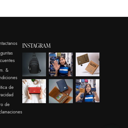
ntactanos
INSTAGRAM
eguntas
cuentes
rm. &
ndiciones
itica de
vacidad
ro de
clamaciones