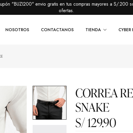
cupón "BUZI200" envio gratis en tus compras mayores a S/.200 s
ofertas.
NOSOTROS
CONTACTANOS
TIENDA
CYBER 
KE
Caballeros
Packs Prem
Damas
Packs Básic
CORREA RE
SNAKE
S/
129.90