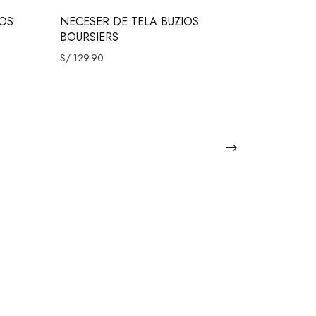
-13%
OS
NECESER DE TELA BUZIOS
BILLETER
BOURSIERS
VENECIA
S/
129.90
S/
150.00