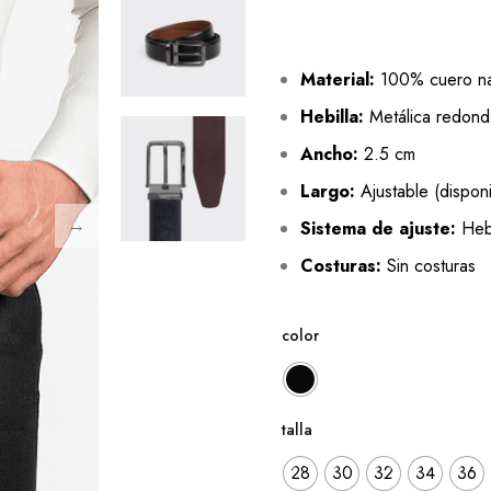
Material:
100% cuero nat
Hebilla:
Metálica redond
Ancho:
2.5 cm
Largo:
Ajustable (disponi
Sistema de ajuste:
Hebi
Costuras:
Sin costuras
color
talla
28
30
32
34
36