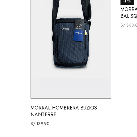
-17%
MORRA
BALIS
S/
300.
MORRAL HOMBRERA BUZIOS
NANTERRE
S/
139.90