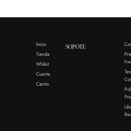
Inicio
Co
SOPOTE
Tienda
Pr
Fre
Whilist
Te
Cuenta
Co
Carrito
Pol
Pri
Lib
Re